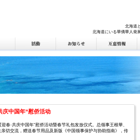
北海道
北海道にいる華僑華人発
共庆中国年”慰侨活动
温暖迎春·共庆中国年”慰侨活动暨春节礼包发放仪式。总领事王根華、
生亲切交流，赠送春节用品及新版《中国领事保护与协助指南》，传