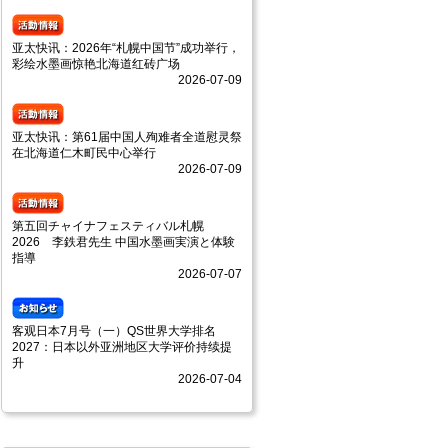
亚太快讯：2026年“札幌中国节”成功举行，
彩绘水墨画惊艳北海道红砖广场
2026-07-09
亚太快讯：第61届中国人殉难者全道慰灵祭
在北海道仁木町民中心举行
2026-07-09
第五回チャイナフェスティバル札幌
2026 李鉄君先生 中国水墨画実演と体験
指導
2026-07-07
客观日本7月号（一）QS世界大学排名
2027：日本以外亚洲地区大学评价持续提
升
2026-07-04