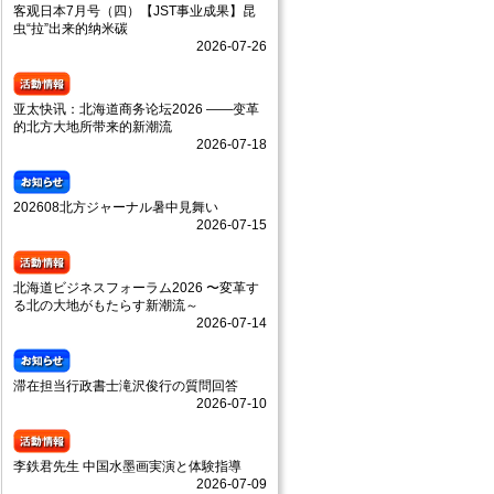
客观日本7月号（四）【JST事业成果】昆
虫“拉”出来的纳米碳
2026-07-26
亚太快讯：北海道商务论坛2026 ——变革
的北方大地所带来的新潮流
2026-07-18
202608北方ジャーナル暑中見舞い
2026-07-15
北海道ビジネスフォーラム2026 〜変革す
る北の大地がもたらす新潮流～
2026-07-14
滞在担当行政書士滝沢俊行の質問回答
2026-07-10
李鉄君先生 中国水墨画実演と体験指導
2026-07-09