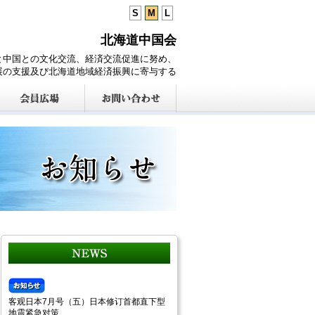
S
M
L
北海道中国会
と中国との文化交流、経済交流促進に努め、
展の支援及び北海道地域経済振興に寄与する
客观日本7月号（五）日本修订首都直下型
地震紧急对策