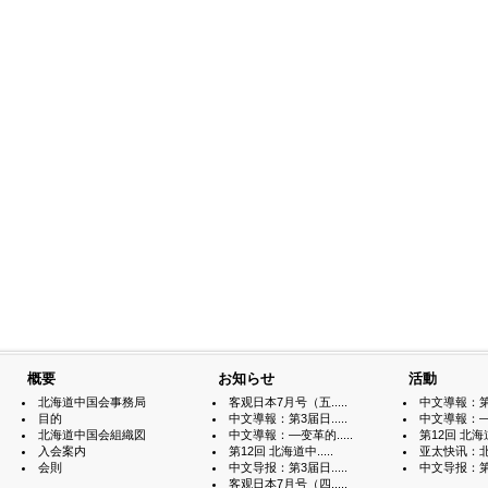
概要
お知らせ
活動
北海道中国会事務局
客观日本7月号（五.....
中文導報：第3届
目的
中文導報：第3届日.....
中文導報：—变
北海道中国会組織図
中文導報：—变革的.....
第12回 北海道中
入会案内
第12回 北海道中.....
亚太快讯：北海
会則
中文导报：第3届日.....
中文导报：第3届
客观日本7月号（四.....