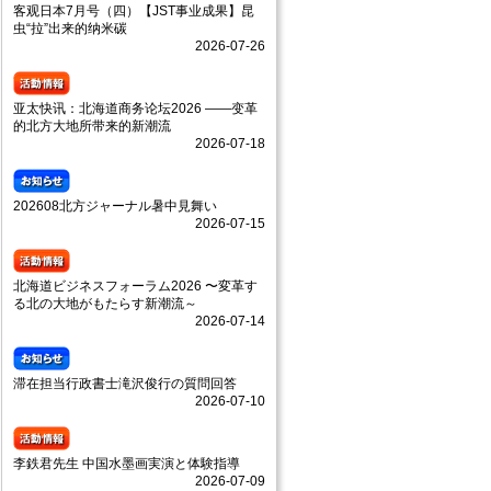
客观日本7月号（四）【JST事业成果】昆
虫“拉”出来的纳米碳
2026-07-26
亚太快讯：北海道商务论坛2026 ——变革
的北方大地所带来的新潮流
2026-07-18
202608北方ジャーナル暑中見舞い
2026-07-15
北海道ビジネスフォーラム2026 〜変革す
る北の大地がもたらす新潮流～
2026-07-14
滞在担当行政書士滝沢俊行の質問回答
2026-07-10
李鉄君先生 中国水墨画実演と体験指導
2026-07-09