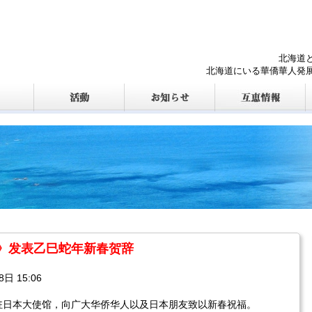
北海道
北海道にいる華僑華人発
》发表乙巳蛇年新春贺辞
 15:06
驻日本大使馆，向广大华侨华人以及日本朋友致以新春祝福。