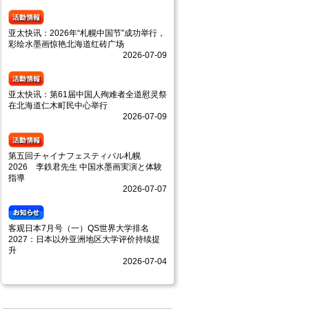
亚太快讯：2026年“札幌中国节”成功举行，
彩绘水墨画惊艳北海道红砖广场
2026-07-09
亚太快讯：第61届中国人殉难者全道慰灵祭
在北海道仁木町民中心举行
2026-07-09
第五回チャイナフェスティバル札幌
2026 李鉄君先生 中国水墨画実演と体験
指導
2026-07-07
客观日本7月号（一）QS世界大学排名
2027：日本以外亚洲地区大学评价持续提
升
2026-07-04