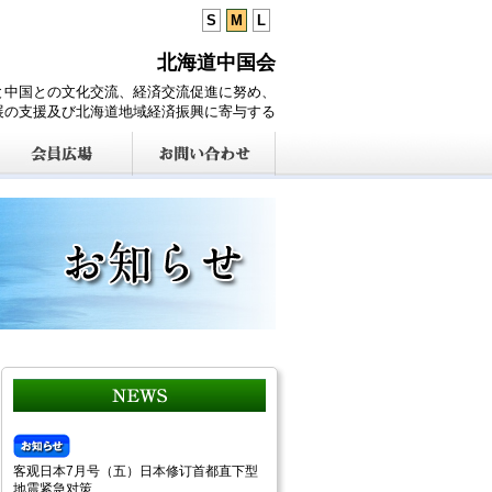
S
M
L
北海道中国会
と中国との文化交流、経済交流促進に努め、
展の支援及び北海道地域経済振興に寄与する
客观日本7月号（五）日本修订首都直下型
地震紧急对策