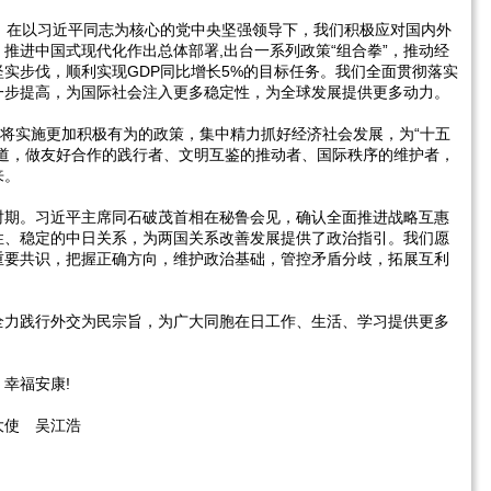
，在以习近平同志为核心的党中央坚强领导下，我们积极应对国内外
推进中国式现代化作出总体部署,出台一系列政策“组合拳”，推动经
实步伐，顺利实现GDP同比增长5%的目标任务。我们全面贯彻落实
一步提高，为国际社会注入更多稳定性，为全球发展提供更多动力。
们将实施更加积极有为的政策，集中精力抓好经济社会发展，为“十五
一道，做友好合作的践行者、文明互鉴的推动者、国际秩序的维护者，
来。
时期。习近平主席同石破茂首相在秘鲁会见，确认全面推进战略互惠
性、稳定的中日关系，为两国关系改善发展提供了政治指引。我们愿
重要共识，把握正确方向，维护政治基础，管控矛盾分歧，拓展互利
全力践行外交为民宗旨，为广大同胞在日工作、生活、学习提供更多
幸福安康!
大使 吴江浩