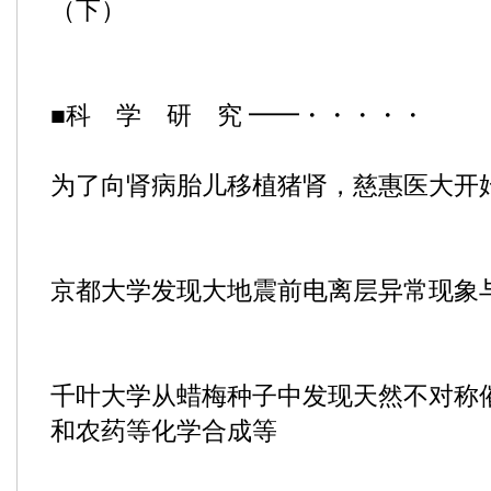
（下）
■科 学 研 究 ━━・・・・・
为了向肾病胎儿移植猪肾，慈惠医大开
京都大学发现大地震前电离层异常现象
千叶大学从蜡梅种子中发现天然不对称
和农药等化学合成等