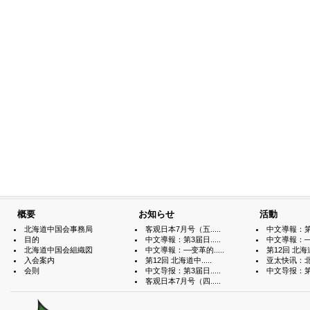
概要
お知らせ
活動
北海道中国会事務局
客观日本7月号（五.....
中文導報：第3届
目的
中文導報：第3届日.....
中文導報：—变
北海道中国会組織図
中文導報：—变革的.....
第12回 北海道中
入会案内
第12回 北海道中.....
亚太快讯：北海
会則
中文导报：第3届日.....
中文导报：第3届
客观日本7月号（四.....