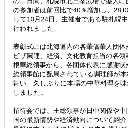
の二日間、札幌市北三条広場で盛大に
の参加者は前回比で40％増加し、28,
して10月24日、主催者である駐札幌
行われました。
表彰式には北海道内の各華僑華人団体
ビザ関連、経済、文化教育担当の各領
根華総領事から、各団体代表に感謝状
総領事館に配属されている調理師が本
舞い、久しぶりに本場の中華料理を味
しました。
招待会では、王総領事が日中関係や中
国の最新情勢や経済動向について紹介