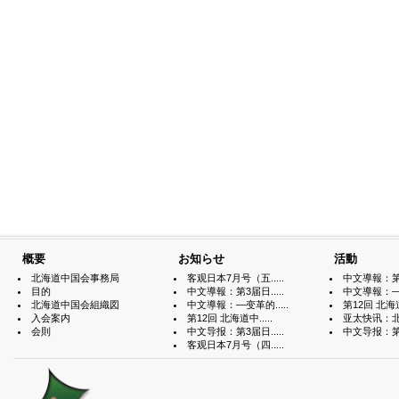
概要
お知らせ
活動
北海道中国会事務局
客观日本7月号（五.....
中文導報：第3届
目的
中文導報：第3届日.....
中文導報：—变
北海道中国会組織図
中文導報：—变革的.....
第12回 北海道中
入会案内
第12回 北海道中.....
亚太快讯：北海
会則
中文导报：第3届日.....
中文导报：第3届
客观日本7月号（四.....