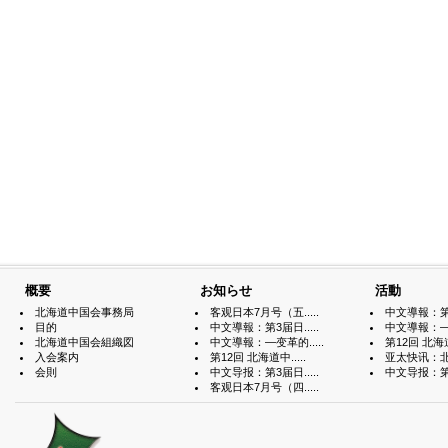
概要
お知らせ
活動
北海道中国会事務局
客观日本7月号（五.....
中文導報：第3届
目的
中文導報：第3届日.....
中文導報：—变
北海道中国会組織図
中文導報：—变革的.....
第12回 北海道中
入会案内
第12回 北海道中.....
亚太快讯：北海
会則
中文导报：第3届日.....
中文导报：第3届
客观日本7月号（四.....