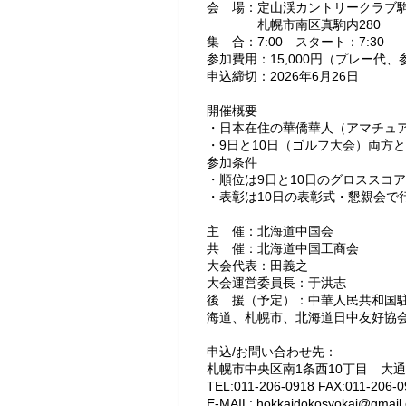
会 場：定山渓カントリークラブ
札幌市南区真駒内280
集 合：7:00 スタート：7:30
参加費用：15,000円（プレー代
申込締切：2026年6月26日
開催概要
・日本在住の華僑華人（アマチュ
・9日と10日（ゴルフ大会）両方
参加条件
・順位は9日と10日のグロススコ
・表彰は10日の表彰式・懇親会で
主 催：北海道中国会
共 催：北海道中国工商会
大会代表：田義之
大会運営委員長：于洪志
後 援（予定）：中華人民共和国
海道、札幌市、北海道日中友好協会
申込/お問い合わせ先：
札幌市中央区南1条西10丁目 大通
TEL:011-206-0918 FAX:011-206-0
E-MAIL: hokkaidokosyokai@gmail