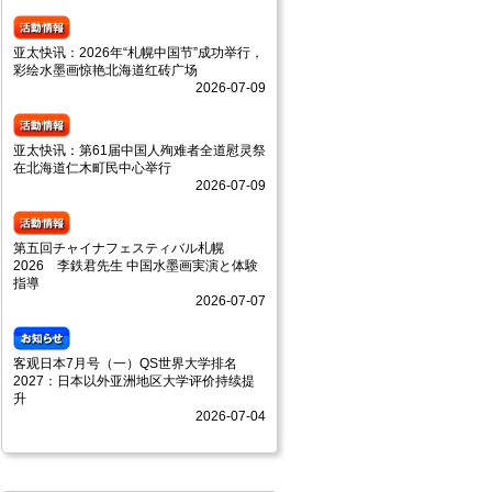
亚太快讯：2026年“札幌中国节”成功举行，
彩绘水墨画惊艳北海道红砖广场
2026-07-09
亚太快讯：第61届中国人殉难者全道慰灵祭
在北海道仁木町民中心举行
2026-07-09
第五回チャイナフェスティバル札幌
2026 李鉄君先生 中国水墨画実演と体験
指導
2026-07-07
客观日本7月号（一）QS世界大学排名
2027：日本以外亚洲地区大学评价持续提
升
2026-07-04