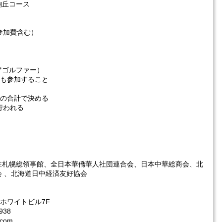
駒丘コース
、参加費含む）
アゴルファー）
とも参加すること
アの合計で決める
行われる
駐札幌総領事館、全日本華僑華人社団連合会、日本中華総商会、北
 、北海道日中経済友好協会
ホワイトビル7F
938
.com