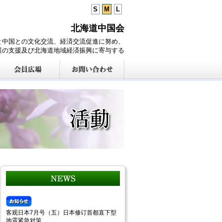
S
M
L
北海道中国会
と中国との文化交流、経済交流促進に努め、
展の支援及び北海道地域経済振興に寄与する
客观日本7月号（五）日本修订首都直下型
地震紧急对策