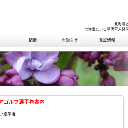
北海道
北海道にいる華僑華人発
アゴルフ選手権案内
フ選手権