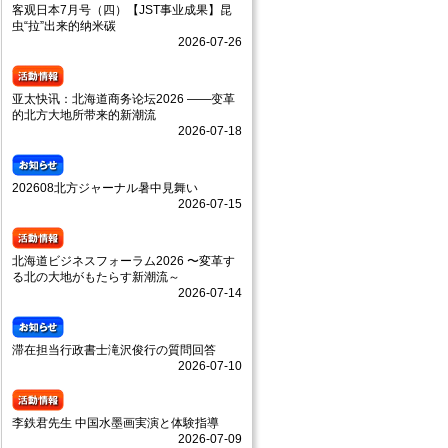
客观日本7月号（四）【JST事业成果】昆
虫“拉”出来的纳米碳
2026-07-26
亚太快讯：北海道商务论坛2026 ——变革
的北方大地所带来的新潮流
2026-07-18
202608北方ジャーナル暑中見舞い
2026-07-15
北海道ビジネスフォーラム2026 〜変革す
る北の大地がもたらす新潮流～
2026-07-14
滞在担当行政書士滝沢俊行の質問回答
2026-07-10
李鉄君先生 中国水墨画実演と体験指導
2026-07-09