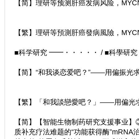
【简】理研等预测肝癌发病风险，MYC
【繁】理研等預測肝癌發病風險，MYC
■科学研究 ━━・・・・・ / ■科學研
【简】“和我谈恋爱吧？”——用偏振光
【繁】「和我談戀愛吧？」——用偏光
【简】【智能生物制药研究支援事业】
质补充疗法难题的“功能获得酶”mRNA治