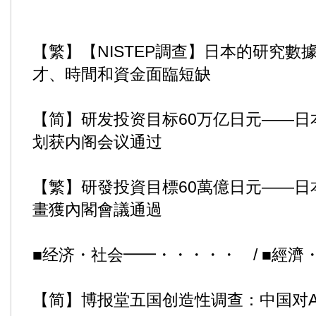
【繁】【NISTEP調查】日本的研究數
才、時間和資金面臨短缺
【简】研发投资目标60万亿日元——日
划获内阁会议通过
【繁】研發投資目標60萬億日元——日
畫獲內閣會議通過
■经济・社会━━・・・・・ / ■經
【简】博报堂五国创造性调查：中国对A