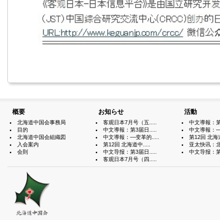
概要
お知らせ
活動
北海道中国会事務局
客观日本7月号（五.....
中文導報：第3届
目的
中文導報：第3届日.....
中文導報：—变
北海道中国会組織図
中文導報：—变革的.....
第12回 北海道中
入会案内
第12回 北海道中.....
亚太快讯：北海
会則
中文导报：第3届日.....
中文导报：第3届
客观日本7月号（四.....