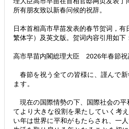
理大臣高市早苗在首相官邸网页发表了
所有朋友致以新春问候的祝辞。
日本首相高市早苗发表的春节贺词，有
繁体字）及英文版。贺词内容引用如下
高市早苗内閣総理大臣 2026年春節祝
春節を祝う全ての皆様に、謹んで新
ます。
現在の国際情勢の下、国際社会の平
てより大きな役割を果たしていく考
い年は世界に平和がもたらされ、一人