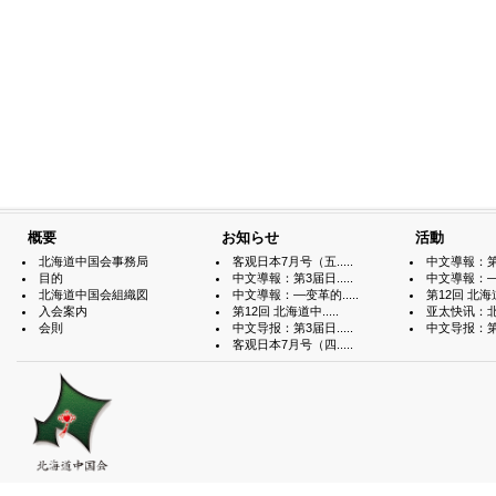
概要
お知らせ
活動
北海道中国会事務局
客观日本7月号（五.....
中文導報：第3届
目的
中文導報：第3届日.....
中文導報：—变
北海道中国会組織図
中文導報：—变革的.....
第12回 北海道中
入会案内
第12回 北海道中.....
亚太快讯：北海
会則
中文导报：第3届日.....
中文导报：第3届
客观日本7月号（四.....