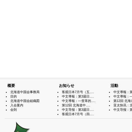
概要
お知らせ
活動
北海道中国会事務局
客观日本7月号（五.....
中文導報：第3届
目的
中文導報：第3届日.....
中文導報：—变
北海道中国会組織図
中文導報：—变革的.....
第12回 北海道中
入会案内
第12回 北海道中.....
亚太快讯：北海
会則
中文导报：第3届日.....
中文导报：第3届
客观日本7月号（四.....