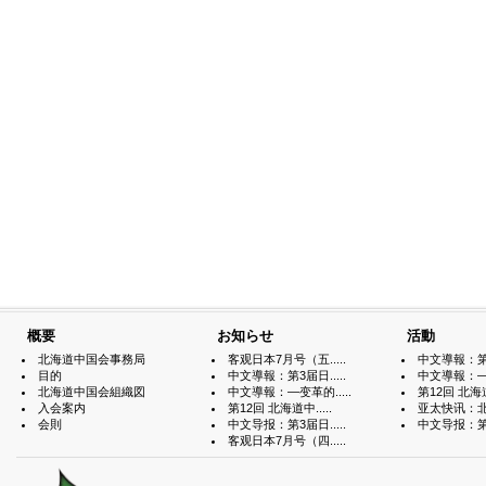
概要
お知らせ
活動
北海道中国会事務局
客观日本7月号（五.....
中文導報：第3届
目的
中文導報：第3届日.....
中文導報：—变
北海道中国会組織図
中文導報：—变革的.....
第12回 北海道中
入会案内
第12回 北海道中.....
亚太快讯：北海
会則
中文导报：第3届日.....
中文导报：第3届
客观日本7月号（四.....