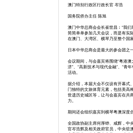
澳门特别行政区行政长官 岑浩
国务院侨办主任 陈旭
澳门中华总商会会长崔世昌︰“我们
简简单单参加几天会议，而是有实
在澳门、大湾区、横琴乃至整个国
日本中华总商会是最大的参会团之
会议期间，与会嘉宾将围绕“粤港澳
济”、“高新技术与现代金融”、“
活动。
据介绍，本届大会不仅设有开幕式
门独特的文旅体育元素，包括美高梅
世遗历史城区等，让与会嘉宾在共
力。
期间还会组织嘉宾到横琴粤澳深度
全国政协副主席何厚铧、咸辉，中
官岑浩辉及相关政府官员，中央驻澳