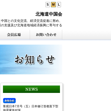
S
M
L
北海道中国会
と中国との文化交流、経済交流促進に努め、
展の支援及び北海道地域経済振興に寄与する
客观日本7月号（五）日本修订首都直下型
地震紧急对策