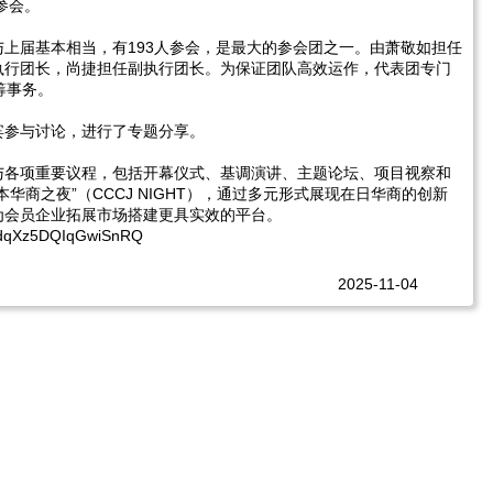
参会。
上届基本相当，有193人参会，是最大的参会团之一。由萧敬如担任
执行团长，尚捷担任副执行团长。为保证团队高效运作，代表团专门
筹事务。
宾参与讨论，进行了专题分享。
与各项重要议程，包括开幕仪式、基调演讲、主题论坛、项目视察和
华商之夜”（CCCJ NIGHT），通过多元形式展现在日华商的创新
为会员企业拓展市场搭建更具实效的平台。
zkUdqXz5DQIqGwiSnRQ
2025-11-04