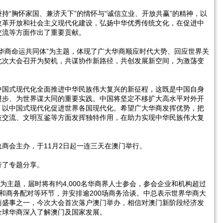
持“胸怀家国、兼济天下”的情怀与“诚信立业、开放共赢”的精神，以
改革开放和社会主义现代化建设，弘扬中华优秀传统文化，在促进中
交流等方面作出了重要贡献。
华商命运共同体”为主题，体现了广大华商顺应时代大势、回应世界关
此次大会召开为契机，共谋协作新路径，共创发展新空间，为激荡变
中国式现代化全面推进中华民族伟大复兴的新征程，这既是中国自身
进步、为世界谋大同的重要实践。中国将坚定不移扩大高水平对外开
，以中国式现代化促进世界各国现代化。希望广大华商发挥优势，把
技交流、文明互鉴等方面发挥独特作用，在助力实现中华民族伟大复
商会主办，于11月2日起一连三天在澳门举行。
行了专题分享。
为主题，届时将有约4,000名华商界人士参会，参会企业和机构超过
坛和商务配对等环节，并安排逾200场商务洽谈。中总表示世界华商大
商盛事之一，今次大会首次落户澳门举办，相信对澳门新阶段经济发
全球华商深入了解澳门及国家发展。