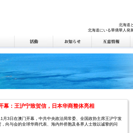
北海道
北海道にいる華僑華人発
开幕：王沪宁致贺信，日本华商整体亮相
11月3日在澳门开幕，中共中央政治局常委、全国政协主席王沪宁发
贺，向与会的全球华商代表、海内外侨胞及各界人士致以诚挚的问