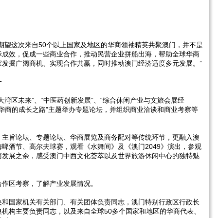
期望这次来自50个以上国家及地区的华商领袖精英共聚澳门，并不是
际成效，促成一些商业合作，推动民营企业拼船出海，帮助全球华商
家发掘广阔商机、实现合作共赢，同时推动澳门经济适度多元发展。”
一
大湾区未来”、“中医药创新发展”、“综合休闲产业与文旅会展经
青年华商的成长之路”主题举办专题论坛，并组织商业洽谈和商业考察等
、主旨论坛、专题论坛、华商展览及商务配对等传统环节，更融入澳
啤酒节、高尔夫球赛，观看《水舞间》及《澳门2049》演出，参观
商发展之余，感受澳门中西文化荟萃以及世界旅游休闲中心的独特魅
合作区考察，了解产业发展情况。
央和国家机关有关部门、有关团体负责同志，澳门特别行政区行政长
机构主要负责同志，以及来自全球50多个国家和地区的华商代表、