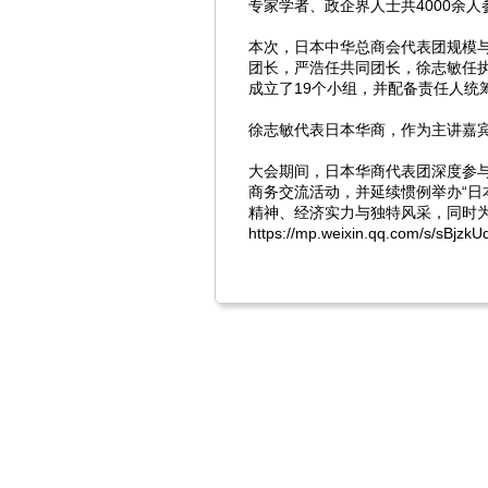
专家学者、政企界人士共4000余人
本次，日本中华总商会代表团规模与
团长，严浩任共同团长，徐志敏任
成立了19个小组，并配备责任人统
徐志敏代表日本华商，作为主讲嘉
大会期间，日本华商代表团深度参
商务交流活动，并延续惯例举办“日本
精神、经济实力与独特风采，同时
https://mp.weixin.qq.com/s/sBj