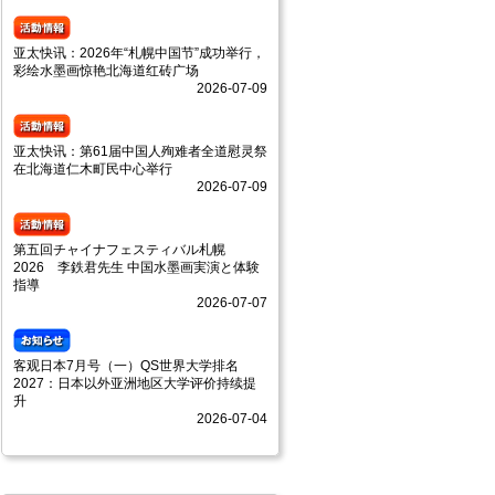
亚太快讯：2026年“札幌中国节”成功举行，
彩绘水墨画惊艳北海道红砖广场
2026-07-09
亚太快讯：第61届中国人殉难者全道慰灵祭
在北海道仁木町民中心举行
2026-07-09
第五回チャイナフェスティバル札幌
2026 李鉄君先生 中国水墨画実演と体験
指導
2026-07-07
客观日本7月号（一）QS世界大学排名
2027：日本以外亚洲地区大学评价持续提
升
2026-07-04