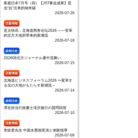
客观日本7月号（四）【JST事业成果】昆
虫“拉”出来的纳米碳
2026-07-26
亚太快讯：北海道商务论坛2026 ——变革
的北方大地所带来的新潮流
2026-07-18
202608北方ジャーナル暑中見舞い
2026-07-15
北海道ビジネスフォーラム2026 〜変革す
る北の大地がもたらす新潮流～
2026-07-14
滞在担当行政書士滝沢俊行の質問回答
2026-07-10
李鉄君先生 中国水墨画実演と体験指導
2026-07-09