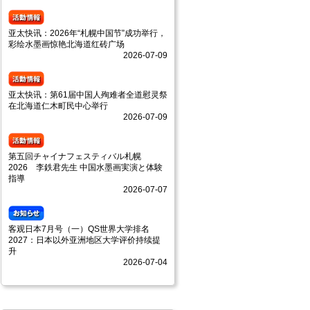
亚太快讯：2026年“札幌中国节”成功举行，
彩绘水墨画惊艳北海道红砖广场
2026-07-09
亚太快讯：第61届中国人殉难者全道慰灵祭
在北海道仁木町民中心举行
2026-07-09
第五回チャイナフェスティバル札幌
2026 李鉄君先生 中国水墨画実演と体験
指導
2026-07-07
客观日本7月号（一）QS世界大学排名
2027：日本以外亚洲地区大学评价持续提
升
2026-07-04