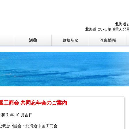
北海道
北海道にいる華僑華人発
国工商会 共同忘年会のご案内
0 月吉日
北海道中国工商会