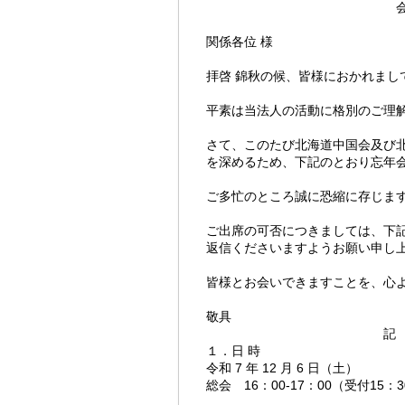
会長 田 
関係各位 様
拝啓 錦秋の候、皆様におかれまし
平素は当法人の活動に格別のご理
さて、このたび北海道中国会及び
を深めるため、下記のとおり忘年
ご多忙のところ誠に恐縮に存じま
ご出席の可否につきましては、下記の
返信くださいますようお願い申し
皆様とお会いできますことを、心
敬具
記
１．日 時
令和 7 年 12 月 6 日（土）
総会 16：00-17：00（受付15：