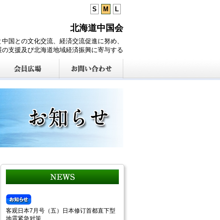
S
M
L
北海道中国会
と中国との文化交流、経済交流促進に努め、
展の支援及び北海道地域経済振興に寄与する
客观日本7月号（五）日本修订首都直下型
地震紧急对策