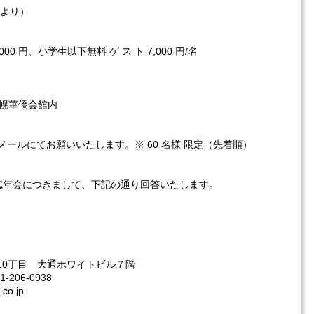
0 より）
000 円、小学生以下無料 ゲ ス ト 7,000 円/名
 札幌華僑会館内
はメールにてお願いいたします。※ 60 名様 限定（先着順）
開催の忘年会につきまして、下記の通り回答いたします。
西10丁目 大通ホワイトビル７階
1-206-0938
co.jp