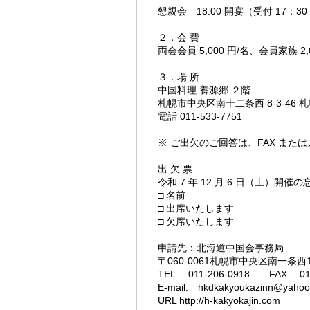
懇親会 18:00 開宴（受付 17：3
２．会 費
両会会員 5,000 円/名、会員家族 2,
３．場 所
中国料理 養源郷 ２階
札幌市中央区南十二条西 8-3-46
電話 011-533-7751
※ ご出欠のご回答は、FAX また
出 欠 票
令和 7 年 12 月 6 日（土）
□ 名前
□ 出席いたします
□ 欠席いたします
申請先：北海道中国会事務局
〒060-0061札幌市中央区南一条
TEL: 011-206-0918 FAX: 01
E-mail: hkdkakyoukazinn@yahoo.
URL
http://h-kakyokajin.com