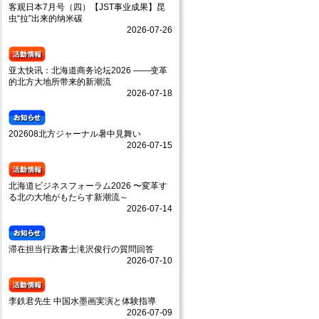
客观日本7月号（四）【JST事业成果】昆
虫“拉”出来的纳米碳
2026-07-26
亚太快讯：北海道商务论坛2026 ——变革
的北方大地所带来的新潮流
2026-07-18
202608北方ジャーナル暑中見舞い
2026-07-15
北海道ビジネスフォーラム2026 〜変革す
る北の大地がもたらす新潮流～
2026-07-14
滞在担当行政書士滝沢俊行の質問回答
2026-07-10
李鉄君先生 中国水墨画実演と体験指導
2026-07-09