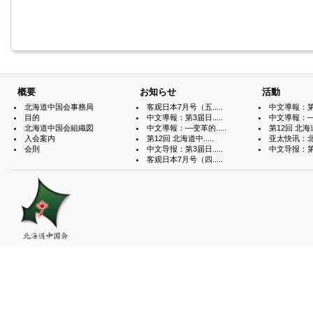
概要
お知らせ
活動
北海道中国会事務局
客观日本7月号（五.....
中文導報：第3届
目的
中文導報：第3届日.....
中文導報：—变
北海道中国会組織図
中文導報：—变革的.....
第12回 北海道中
入会案内
第12回 北海道中.....
亚太快讯：北海
会則
中文导报：第3届日.....
中文导报：第3届
客观日本7月号（四.....