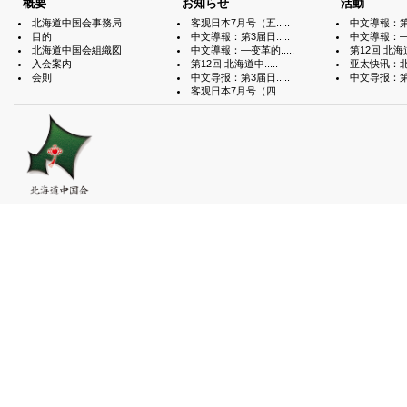
概要
お知らせ
活動
北海道中国会事務局
客观日本7月号（五.....
中文導報：第3届
目的
中文導報：第3届日.....
中文導報：—变
北海道中国会組織図
中文導報：—变革的.....
第12回 北海道中
入会案内
第12回 北海道中.....
亚太快讯：北海
会則
中文导报：第3届日.....
中文导报：第3届
客观日本7月号（四.....