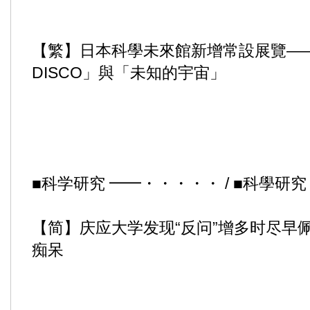
【繁】日本科學未來館新增常設展覽—
DISCO」與「未知的宇宙」
■科学研究 ━━・・・・・ / ■科學研
【简】庆应大学发现“反问”增多时尽早
痴呆