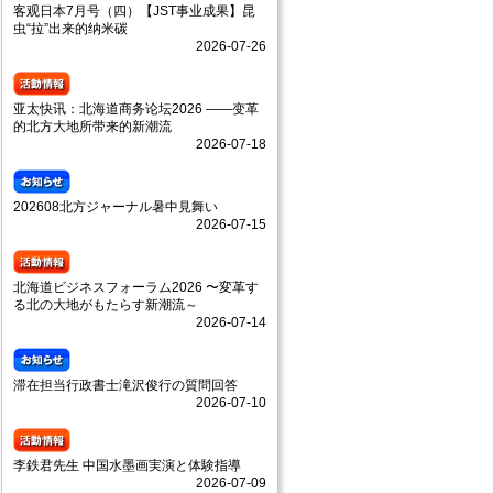
客观日本7月号（四）【JST事业成果】昆
虫“拉”出来的纳米碳
2026-07-26
亚太快讯：北海道商务论坛2026 ——变革
的北方大地所带来的新潮流
2026-07-18
202608北方ジャーナル暑中見舞い
2026-07-15
北海道ビジネスフォーラム2026 〜変革す
る北の大地がもたらす新潮流～
2026-07-14
滞在担当行政書士滝沢俊行の質問回答
2026-07-10
李鉄君先生 中国水墨画実演と体験指導
2026-07-09