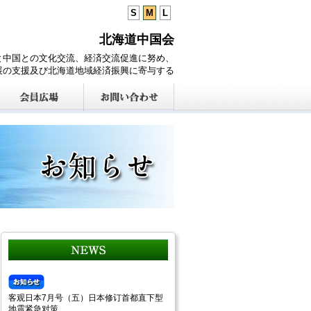
S
M
L
北海道中国会
と中国との文化交流、経済交流促進に努め、
展の支援及び北海道地域経済振興に寄与する
客观日本7月号（五）日本修订首都直下型
地震紧急对策