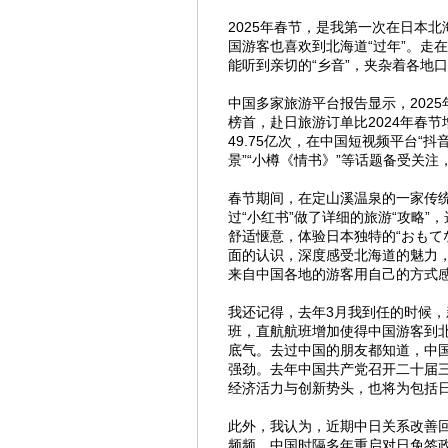
2025年春节，是我第一次在日本
国游客也喜欢到北海道“过年”。走
能听到亲切的“乡音”，夹杂着各地
中国多家旅游平台报告显示，202
榜首，赴日旅游订单比2024年春节
49.75亿次，在中国短视频平台“抖
景”“小樽《情书》”等话题备受关注
春节期间，在定山溪温泉的一家传
过“小红书”做了详细的旅游“攻略
舒适惬意，体验日本独特的“おもて
面的认识，深度感受北海道的魅力
来自中国各地的游客用自己的方式
我还记得，去年3月我到任的时候，
班，直航航班增加使得中国游客到北
底气。去过中国的朋友都知道，中
强劲。去年中国共产党召开二十届三
经济活力与创新势头，也将为包括
此外，我认为，近期中日关系改善
频频，中国时隔多年重启对日免签