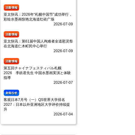
亚太快讯：2026年“札幌中国节”成功举行，
彩绘水墨画惊艳北海道红砖广场
2026-07-09
亚太快讯：第61届中国人殉难者全道慰灵祭
在北海道仁木町民中心举行
2026-07-09
第五回チャイナフェスティバル札幌
2026 李鉄君先生 中国水墨画実演と体験
指導
2026-07-07
客观日本7月号（一）QS世界大学排名
2027：日本以外亚洲地区大学评价持续提
升
2026-07-04