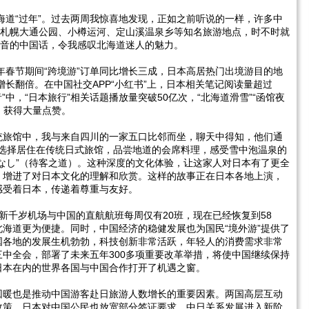
北海道“过年”。过去两周我惊喜地发现，正如之前听说的一样，许多中
在札幌大通公园、小樽运河、定山溪温泉乡等知名旅游地点，时不时就
口音的中国话，令我感叹北海道迷人的魅力。
5年春节期间“跨境游”订单同比增长三成，日本高居热门出境游目的地
增长翻倍。在中国社交APP“小红书”上，日本相关笔记阅读量超过
音”中，“日本旅行”相关话题播放量突破50亿次，“北海道滑雪”“函馆夜
，获得大量点赞。
统旅馆中，我与来自四川的一家五口比邻而坐，聊天中得知，他们通
”，选择居住在传统日式旅馆，品尝地道的会席料理，感受雪中泡温泉的
なし”（待客之道）。这种深度的文化体验，让这家人对日本有了更全
，增进了对日本文化的理解和欣赏。这样的故事正在日本各地上演，
感受着日本，传递着尊重与友好。
新千岁机场与中国的直航航班每周仅有20班，现在已经恢复到58
海道更为便捷。同时，中国经济的稳健发展也为国民“境外游”提供了
国各地的发展生机勃勃，科技创新非常活跃，年轻人的消费需求非常
中全会，部署了未来五年300多项重要改革举措，将使中国继续保持
日本在内的世界各国与中国合作打开了机遇之窗。
回暖也是推动中国游客赴日旅游人数增长的重要因素。两国高层互动
政策，日本对中国公民也放宽部分签证要求，中日关系发展进入新阶