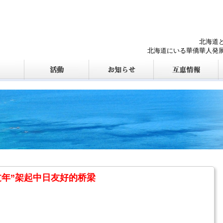
北海道
北海道にいる華僑華人発
过年”架起中日友好的桥梁