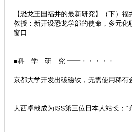
【恐龙王国福井的最新研究】（下）福
教授：新开设恐龙学部的使命，多元化
窗口
■科 学 研 究 ━━・・・・・
京都大学开发出碳磁铁，无需使用稀有
大西卓哉成为ISS第三位日本人站长：“充