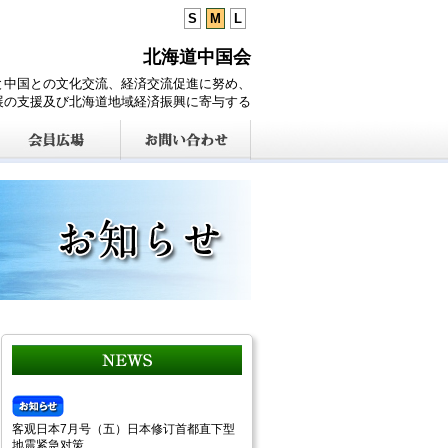
S
M
L
北海道中国会
と中国との文化交流、経済交流促進に努め、
展の支援及び北海道地域経済振興に寄与する
客观日本7月号（五）日本修订首都直下型
地震紧急对策