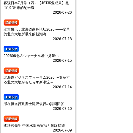
客观日本7月号（四）【JST事业成果】昆
虫“拉”出来的纳米碳
2026-07-26
亚太快讯：北海道商务论坛2026 ——变革
的北方大地所带来的新潮流
2026-07-18
202608北方ジャーナル暑中見舞い
2026-07-15
北海道ビジネスフォーラム2026 〜変革す
る北の大地がもたらす新潮流～
2026-07-14
滞在担当行政書士滝沢俊行の質問回答
2026-07-10
李鉄君先生 中国水墨画実演と体験指導
2026-07-09