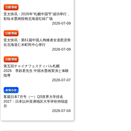
亚太快讯：2026年“札幌中国节”成功举行，
彩绘水墨画惊艳北海道红砖广场
2026-07-09
亚太快讯：第61届中国人殉难者全道慰灵祭
在北海道仁木町民中心举行
2026-07-09
第五回チャイナフェスティバル札幌
2026 李鉄君先生 中国水墨画実演と体験
指導
2026-07-07
客观日本7月号（一）QS世界大学排名
2027：日本以外亚洲地区大学评价持续提
升
2026-07-04