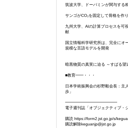
筑波大学、ドーパミンが関与する
サンゴがCO₂を固定して骨格を作
九州大学、AIの計算プロセスを可
献
国立情報科学研究所は、完全にオープ
規模な言語モデルを開発
暗黒物質の真実に迫る ～すばる望遠
■教育━━・・・
日本学術振興会の杉野毅会長：主
歩」
━━━━━━━━━━━━━
電子週刊誌「オブジェクティブ・
購読
https://form2.jst.go.jp/s/kegua
購読解除keguanjp@jst.go.jp