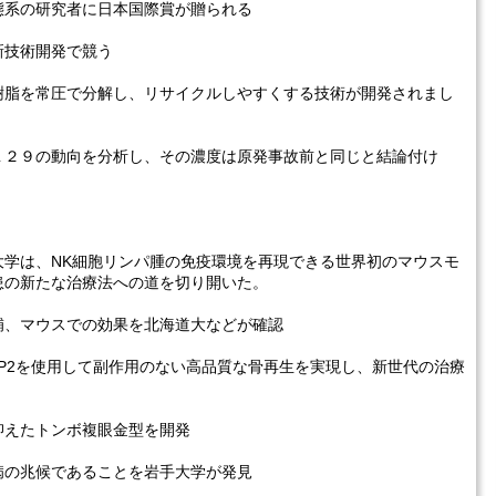
態系の研究者に日本国際賞が贈られる
新技術開発で競う
樹脂を常圧で分解し、リサイクルしやすくする技術が開発されまし
１２９の動向を分析し、その濃度は原発事故前と同じと結論付け
大学は、NK細胞リンパ腫の免疫環境を再現できる世界初のマウスモ
患の新たな治療法への道を切り開いた。
補、マウスでの効果を北海道大などが確認
P2を使用して副作用のない高品質な骨再生を実現し、新世代の治療
抑えたトンボ複眼金型を開発
病の兆候であることを岩手大学が発見