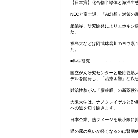
【日本賞】化合物半導体と海洋生
NECと富士通、「AI幻想」対策の
産業界、研究開発によりエポキシ
た。
福島大などは阿武球磨川のヨウ素
た。
■科学研究 ━━・・・・・・
国立がん研究センターと慶応義塾
デルを開発し、「治療困難」な疾
難治性脳がん「膠芽腫」の新薬候
大阪大学は、ナノクレイゲルとBM
への道を切り開きます。
日本企業、熱ダメージを最小限に
猫の尿の臭いが軽くなるのは腎臓