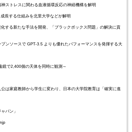
精神ストレスに関わる血液循環反応の神経機構を解明
り成長する仕組みを北里大学などが解明
視化する新たな手法を開発、「ブラックボックス問題」の解決に貢
ンソースで GPT-3.5 よりも優れたパフォーマンスを発揮する大
鏡で2,400個の天体を同時に観測～
人公は家庭教師から学生に変わり、日本の大学院教育は「確実に進
ジャパン」
njp