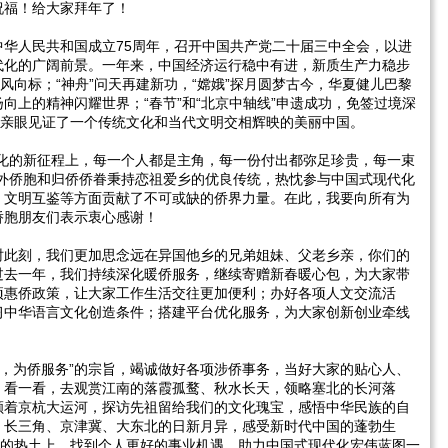
祝福！给大家拜年了！
华人民共和国成立75周年，召开中国共产党二十届三中全会，以进
代化的广阔前景。一年来，中国经济运行稳中有进，新质生产力稳步
风向标；“神舟”问天再建新功，“嫦娥”探月圆梦古今，华夏健儿巴黎
向上的精神闪耀世界；“春节”和“北京中轴线”申遗成功，免签过境深
，亲眼见证了一个传统文化和当代文明交相辉映的美丽中国。
代化的新征程上，每一个人都是主角，每一份付出都弥足珍贵，每一束
海外侨胞和归侨侨眷秉持恋祖爱乡的优良传统，热忱参与中国式现代化
、文明互鉴等方面贡献了不可或缺的侨界力量。在此，我要向所有为
侨胞朋友们表示衷心感谢！
时此刻，我们更加思念远在异国他乡的兄弟姐妹、父老乡亲，你们的
过去一年，我们持续深化暖侨服务，继续寄赠新春暖心包，为大家带
项惠侨政策，让大家工作生活交往更加便利；办好各项人文交流活
习中华语言文化创造条件；搭建平台优化服务，为大家创新创业牵线
为本，为侨服务”的宗旨，竭诚做好各项涉侨事务，当好大家的贴心人、
、看一看，去观赏江南的落霞孤鹜、秋水长天，领略塞北的长河落
顺着京杭大运河，探访先祖留给我们的文化瑰宝，感悟中华民族的自
、长三角、京津冀、大东北的日新月异，感受新时代中国的蓬勃生
轻的热土上，找到个人更好的事业机遇，助力中国式现代化宏伟蓝图一