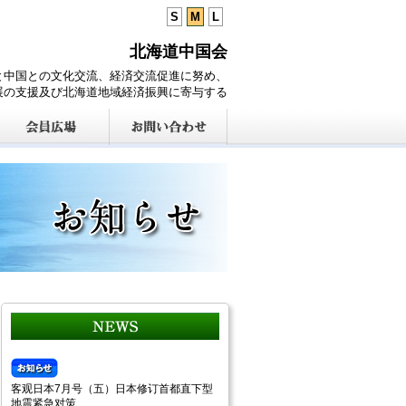
S
M
L
北海道中国会
と中国との文化交流、経済交流促進に努め、
展の支援及び北海道地域経済振興に寄与する
客观日本7月号（五）日本修订首都直下型
地震紧急对策