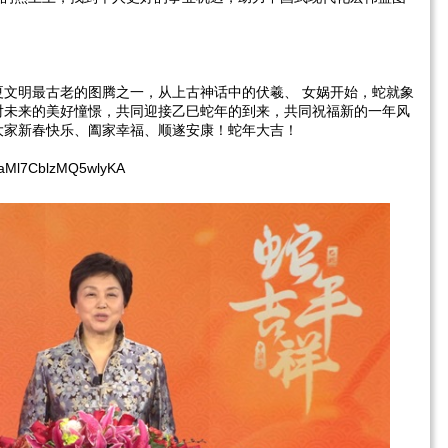
夏文明最古老的图腾之一，从上古神话中的伏羲、 女娲开始，蛇就象
对未来的美好憧憬，共同迎接乙巳蛇年的到来，共同祝福新的一年风
大家新春快乐、阖家幸福、顺遂安康！蛇年大吉！
cPaMl7CblzMQ5wlyKA