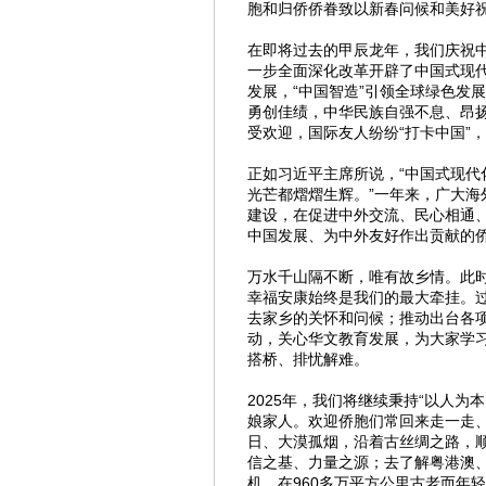
胞和归侨侨眷致以新春问候和美好
在即将过去的甲辰龙年，我们庆祝中
一步全面深化改革开辟了中国式现
发展，“中国智造”引领全球绿色发展
勇创佳绩，中华民族自强不息、昂扬
受欢迎，国际友人纷纷“打卡中国”
正如习近平主席所说，“中国式现
光芒都熠熠生辉。”一年来，广大
建设，在促进中外交流、民心相通
中国发展、为中外友好作出贡献的
万水千山隔不断，唯有故乡情。此
幸福安康始终是我们的最大牵挂。
去家乡的关怀和问候；推动出台各
动，关心华文教育发展，为大家学
搭桥、排忧解难。
2025年，我们将继续秉持“以人
娘家人。欢迎侨胞们常回来走一走
日、大漠孤烟，沿着古丝绸之路，
信之基、力量之源；去了解粤港澳
机，在960多万平方公里古老而年