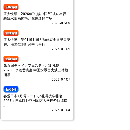
亚太快讯：2026年“札幌中国节”成功举行，
彩绘水墨画惊艳北海道红砖广场
2026-07-09
亚太快讯：第61届中国人殉难者全道慰灵祭
在北海道仁木町民中心举行
2026-07-09
第五回チャイナフェスティバル札幌
2026 李鉄君先生 中国水墨画実演と体験
指導
2026-07-07
客观日本7月号（一）QS世界大学排名
2027：日本以外亚洲地区大学评价持续提
升
2026-07-04