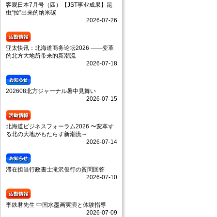
客观日本7月号（四）【JST事业成果】昆
虫“拉”出来的纳米碳
2026-07-26
亚太快讯：北海道商务论坛2026 ——变革
的北方大地所带来的新潮流
2026-07-18
202608北方ジャーナル暑中見舞い
2026-07-15
北海道ビジネスフォーラム2026 〜変革す
る北の大地がもたらす新潮流～
2026-07-14
滞在担当行政書士滝沢俊行の質問回答
2026-07-10
李鉄君先生 中国水墨画実演と体験指導
2026-07-09