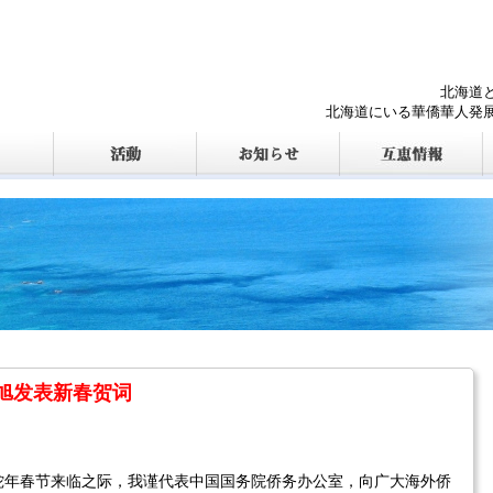
北海道
北海道にいる華僑華人発
旭发表新春贺词
蛇年春节来临之际，我谨代表中国国务院侨务办公室，向广大海外侨