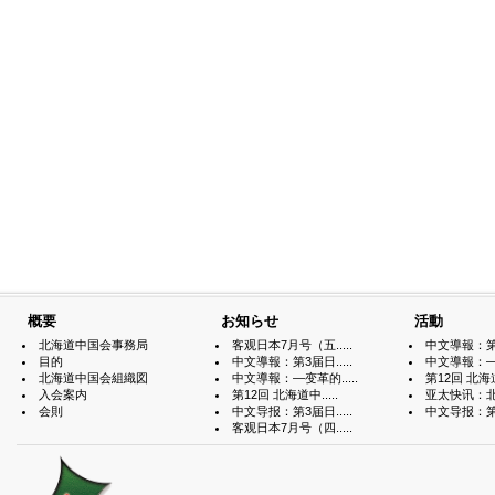
概要
お知らせ
活動
北海道中国会事務局
客观日本7月号（五.....
中文導報：第3届
目的
中文導報：第3届日.....
中文導報：—变
北海道中国会組織図
中文導報：—变革的.....
第12回 北海道中
入会案内
第12回 北海道中.....
亚太快讯：北海
会則
中文导报：第3届日.....
中文导报：第3届
客观日本7月号（四.....